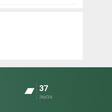
37
ZNAČEK