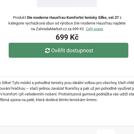
Produkt
Die moderne Hausfrau Komfortní tenisky Silke, vel.37
z
kategorie vycházková obuv od výrobce Die moderne Hausfrau najdete
na ZahradaMarket.cz za 699 Kč.
Celý popis
699 Kč
Ověřit dostupnost
 Silke! Tyto módní a pohodlné tenisky jsou ideální volbou pro všechny, kteří chtě
ouvání hračkou – stačí jednou zavázat tkaničky a pak už jen pohodlně využívat p
ní komfort i při celodenním nošení. Protiskluzová gumová podrážka vás udrží s
tříbrná spona na patě, která dodává těmto teniskám šmrnc.