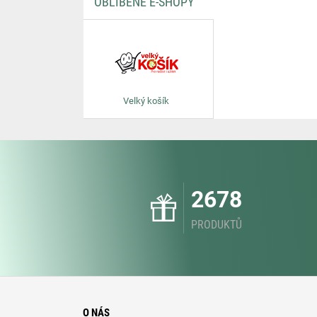
OBLÍBENÉ E-SHOPY
Velký košík
2678
PRODUKTŮ
O NÁS