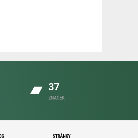
37
ZNAČEK
OG
STRÁNKY