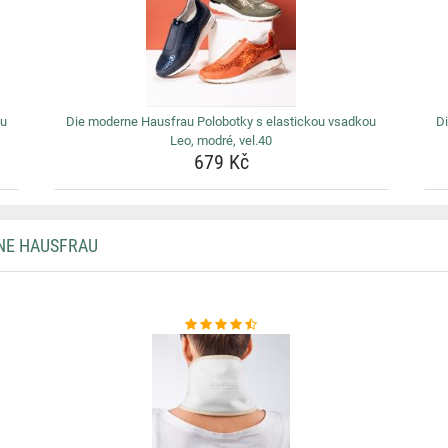
ou
Die moderne Hausfrau Polobotky s elastickou vsadkou
D
Leo, modré, vel.40
679 Kč
NE HAUSFRAU