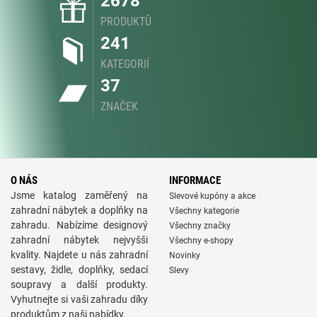
2678
PRODUKTŮ
241
KATEGORIÍ
37
ZNAČEK
O NÁS
INFORMACE
Jsme katalog zaměřený na
Slevové kupóny a akce
zahradní nábytek a doplňky na
Všechny kategorie
zahradu. Nabízíme designový
Všechny značky
zahradní nábytek nejvyšši
Všechny e-shopy
kvality. Najdete u nás zahradní
Novinky
sestavy, židle, doplňky, sedací
Slevy
soupravy a další produkty.
Vyhutnejte si vaši zahradu díky
produktům z naši nabídky.