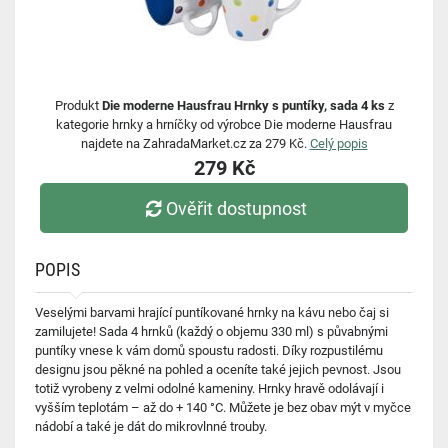
Produkt
Die moderne Hausfrau Hrnky s puntíky, sada 4 ks
z
kategorie hrnky a hrníčky od výrobce Die moderne Hausfrau
najdete na ZahradaMarket.cz za 279 Kč.
Celý popis
279 Kč
Ověřit dostupnost
POPIS
Veselými barvami hrající puntíkované hrnky na kávu nebo čaj si
zamilujete! Sada 4 hrnků (každý o objemu 330 ml) s půvabnými
puntíky vnese k vám domů spoustu radosti. Díky rozpustilému
designu jsou pěkné na pohled a oceníte také jejich pevnost. Jsou
totiž vyrobeny z velmi odolné kameniny. Hrnky hravě odolávají i
vyšším teplotám – až do + 140 °C. Můžete je bez obav mýt v myčce
nádobí a také je dát do mikrovlnné trouby.