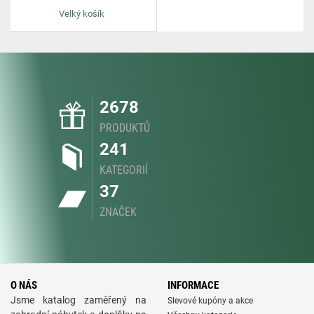
Velký košík
2678
PRODUKTŮ
241
KATEGORIÍ
37
ZNAČEK
O NÁS
INFORMACE
Jsme katalog zaměřený na
Slevové kupóny a akce