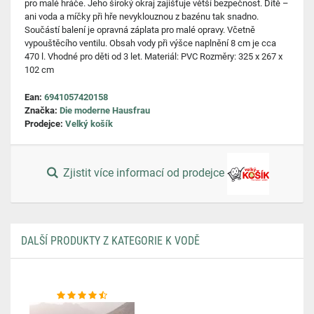
pro malé hráče. Jeho široký okraj zajišťuje větší bezpečnost. Dítě –
ani voda a míčky při hře nevyklouznou z bazénu tak snadno.
Součástí balení je opravná záplata pro malé opravy. Včetně
vypouštěcího ventilu. Obsah vody při výšce naplnění 8 cm je cca
470 l. Vhodné pro děti od 3 let. Materiál: PVC Rozměry: 325 x 267 x
102 cm
Ean:
6941057420158
Značka:
Die moderne Hausfrau
Prodejce:
Velký košík
Zjistit více informací od prodejce
DALŠÍ PRODUKTY Z KATEGORIE K VODĚ