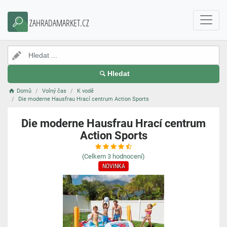
ZAHRADAMARKET.CZ
Hledat
Domů
Volný čas
K vodě
Die moderne Hausfrau Hrací centrum Action Sports
Die moderne Hausfrau Hrací centrum
Action Sports
(Celkem
3
hodnocení)
NOVINKA