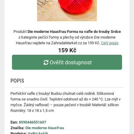
Produkt
Die moderne Hausfrau Forma na vafle do trouby Srdce
z kategorie pečící formy a plechy od výrobce Die moderne
Hausfrau najdete na ZahradaMarket.cz za 159 Kč.
Celý popis
159 Kč
Ověřit dostupnost
POPIS
Perfektní vafle z trouby! Budou chutnat celé rodině. Silikonová
forma se snadno čistí. Teplotní odolnost až do + 240 °C. Lze mýt v
myčce. Žádný vaflovač – pouze pečení v troubě! Materiál: silikon
Rozměry: 18 x 18 x 1,5 cm
Ean:
8590446551607
Značka:
Die moderne Hausfrau
Prodejce:
Velký košík