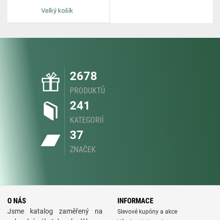
Velký košík
2678
PRODUKTŮ
241
KATEGORIÍ
37
ZNAČEK
O NÁS
INFORMACE
Jsme katalog zaměřený na
Slevové kupóny a akce