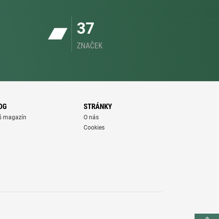
37
ZNAČEK
OG
STRÁNKY
š magazín
O nás
Cookies