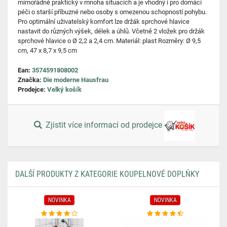
mimořádně praktický v mnoha situacích a je vhodný i pro domácí
péči o starší příbuzné nebo osoby s omezenou schopností pohybu.
Pro optimální uživatelský komfort lze držák sprchové hlavice
nastavit do různých výšek, délek a úhlů. Včetně 2 vložek pro držák
sprchové hlavice o Ø 2,2 a 2,4 cm. Materiál: plast Rozměry: Ø 9,5
cm, 47 x 8,7 x 9,5 cm
Ean:
3574591808002
Značka:
Die moderne Hausfrau
Prodejce:
Velký košík
Zjistit více informací od prodejce
DALŠÍ PRODUKTY Z KATEGORIE KOUPELNOVÉ DOPLŇKY
NOVINKA
NOVINKA