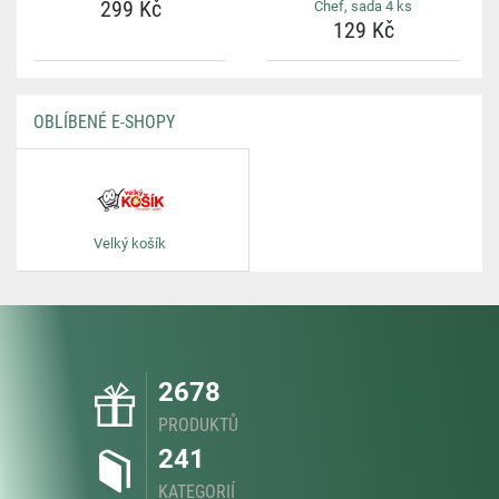
299 Kč
Chef, sada 4 ks
129 Kč
OBLÍBENÉ E-SHOPY
Velký košík
2678
PRODUKTŮ
241
KATEGORIÍ