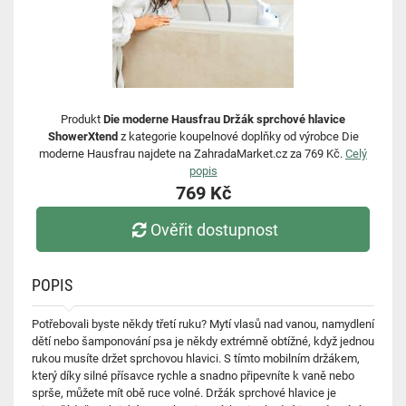
Produkt
Die moderne Hausfrau Držák sprchové hlavice
ShowerXtend
z kategorie koupelnové doplňky od výrobce Die
moderne Hausfrau najdete na ZahradaMarket.cz za 769 Kč.
Celý
popis
769 Kč
Ověřit dostupnost
POPIS
Potřebovali byste někdy třetí ruku? Mytí vlasů nad vanou, namydlení
dětí nebo šamponování psa je někdy extrémně obtížné, když jednou
rukou musíte držet sprchovou hlavici. S tímto mobilním držákem,
který díky silné přísavce rychle a snadno připevníte k vaně nebo
sprše, můžete mít obě ruce volné. Držák sprchové hlavice je