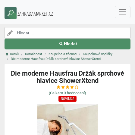
ZAHRADAMARKET.CZ
Hledat
Domů
Domácnost
Koupelna a záchod
Koupelnové doplňky
Die moderne Hausfrau Držák sprchové hlavice ShowerXtend
Die moderne Hausfrau Držák sprchové
hlavice ShowerXtend
(Celkem
3
hodnocení)
NOVINKA