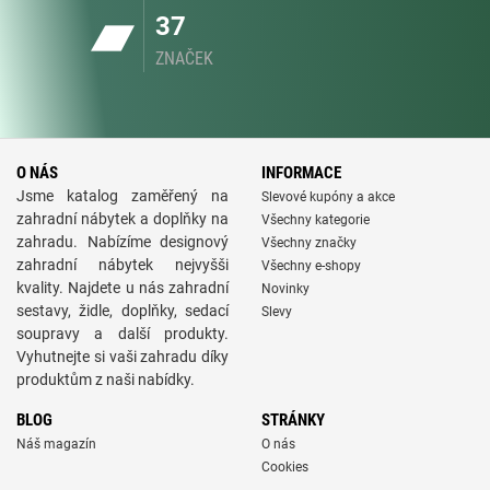
37
ZNAČEK
O NÁS
INFORMACE
Jsme katalog zaměřený na
Slevové kupóny a akce
zahradní nábytek a doplňky na
Všechny kategorie
zahradu. Nabízíme designový
Všechny značky
zahradní nábytek nejvyšši
Všechny e-shopy
kvality. Najdete u nás zahradní
Novinky
sestavy, židle, doplňky, sedací
Slevy
soupravy a další produkty.
Vyhutnejte si vaši zahradu díky
produktům z naši nabídky.
BLOG
STRÁNKY
Náš magazín
O nás
Cookies