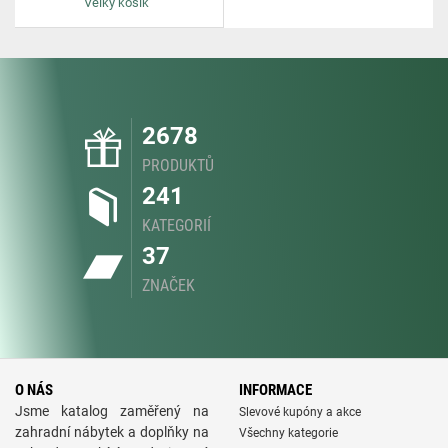
Velký košík
2678
PRODUKTŮ
241
KATEGORIÍ
37
ZNAČEK
O NÁS
INFORMACE
Jsme katalog zaměřený na
Slevové kupóny a akce
zahradní nábytek a doplňky na
Všechny kategorie