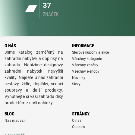
37
ZNAČEK
O NÁS
INFORMACE
Jsme katalog zaměřený na
Slevové kupóny a akce
zahradní nábytek a doplňky na
Všechny kategorie
zahradu. Nabízíme designový
Všechny značky
zahradní nábytek nejvyšši
Všechny e-shopy
kvality. Najdete u nás zahradní
Novinky
sestavy, židle, doplňky, sedací
Slevy
soupravy a další produkty.
Vyhutnejte si vaši zahradu díky
produktům z naši nabídky.
BLOG
STRÁNKY
Náš magazín
O nás
Cookies