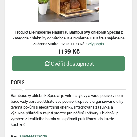
Produkt
Die moderne Hausfrau Bambusový chlebník Special
z
kategorie chlebníky od výrobce Die moderne Hausfrau najdete na
ZahradaMarket.cz za 1199 Kč.
Celý popis
1199 Kč
Ověřit dostupnost
POPIS
Bambusový chlebník Special je velmi stylový a vaše pečivo v něm
bude vždy čerstvé. Udržte své pečivo křupavé a organizované díky
dvěma boxům s elegantními okénky. Integrovaná zásuvka a
výsuvná přihrádka zajistí prostor pro náčiní i příbory. Chlebník je
vyroben z kvalitního bambusu a přináší praktičnost do každé
kuchyně.
Ean:
8590444929125