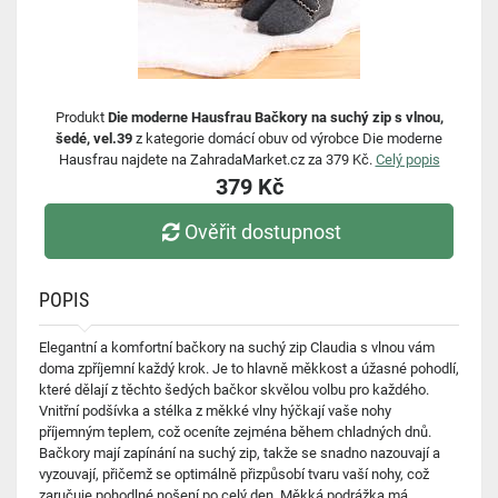
Produkt
Die moderne Hausfrau Bačkory na suchý zip s vlnou,
šedé, vel.39
z kategorie domácí obuv od výrobce Die moderne
Hausfrau najdete na ZahradaMarket.cz za 379 Kč.
Celý popis
379 Kč
Ověřit dostupnost
POPIS
Elegantní a komfortní bačkory na suchý zip Claudia s vlnou vám
doma zpříjemní každý krok. Je to hlavně měkkost a úžasné pohodlí,
které dělají z těchto šedých bačkor skvělou volbu pro každého.
Vnitřní podšívka a stélka z měkké vlny hýčkají vaše nohy
příjemným teplem, což oceníte zejména během chladných dnů.
Bačkory mají zapínání na suchý zip, takže se snadno nazouvají a
vyzouvají, přičemž se optimálně přizpůsobí tvaru vaší nohy, což
zaručuje pohodlné nošení po celý den. Měkká podrážka má