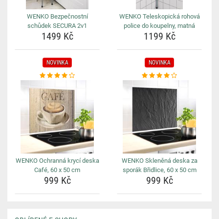
WENKO Bezpečnostní
WENKO Teleskopická rohová
schůdek SECURA 2v1
police do koupelny, matná
1499 Kč
1199 Kč
NOVINKA
NOVINKA
WENKO Ochranná krycí deska
WENKO Skleněná deska za
Café, 60 x 50 cm
sporák Břidlice, 60 x 50 cm
999 Kč
999 Kč