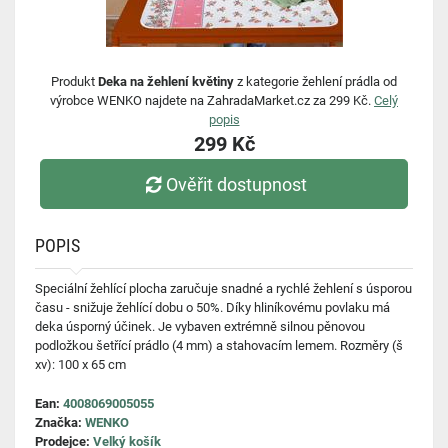
Produkt
Deka na žehlení květiny
z kategorie žehlení prádla od
výrobce WENKO najdete na ZahradaMarket.cz za 299 Kč.
Celý
popis
299 Kč
Ověřit dostupnost
POPIS
Speciální žehlící plocha zaručuje snadné a rychlé žehlení s úsporou
času - snižuje žehlící dobu o 50%. Díky hliníkovému povlaku má
deka úsporný účinek. Je vybaven extrémně silnou pěnovou
podložkou šetřící prádlo (4 mm) a stahovacím lemem. Rozměry (š
xv): 100 x 65 cm
Ean:
4008069005055
Značka:
WENKO
Prodejce:
Velký košík