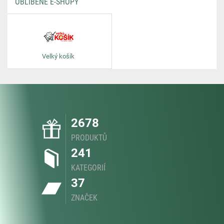
OBLÍBENÉ E-SHOPY
Velký košík
2678
PRODUKTŮ
241
KATEGORIÍ
37
ZNAČEK