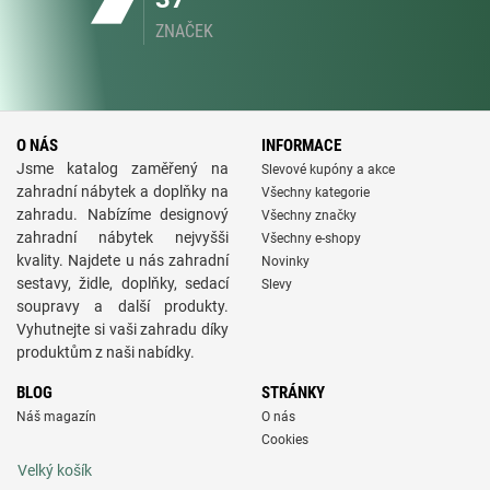
ZNAČEK
O NÁS
INFORMACE
Jsme katalog zaměřený na
Slevové kupóny a akce
zahradní nábytek a doplňky na
Všechny kategorie
zahradu. Nabízíme designový
Všechny značky
zahradní nábytek nejvyšši
Všechny e-shopy
kvality. Najdete u nás zahradní
Novinky
sestavy, židle, doplňky, sedací
Slevy
soupravy a další produkty.
Vyhutnejte si vaši zahradu díky
produktům z naši nabídky.
BLOG
STRÁNKY
Náš magazín
O nás
Cookies
Velký košík