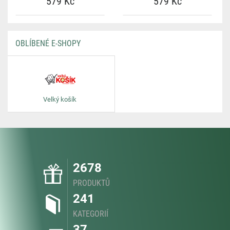
579 Kč
579 Kč
OBLÍBENÉ E-SHOPY
Velký košík
2678
PRODUKTŮ
241
KATEGORIÍ
37