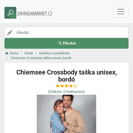
ZAHRADAMARKET.CZ
Hledat
Domů
Móda
Kabelky a peněženky
Chiemsee Crossbody taška unisex, bordó
Chiemsee Crossbody taška unisex,
bordó
(Celkem
3
hodnocení)