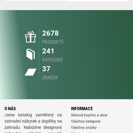
2678
PRODUKTŮ
241
KATEGORIÍ
37
ZNAČEK
O NÁS
INFORMACE
Jsme katalog zaměřený na
Slevové kupóny a akce
zahradní nábytek a doplňky na
Všechny kategorie
zahradu. Nabízíme designový
Všechny značky