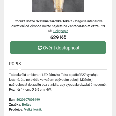
Produkt
Boltze Světelná žárovka Toka
z kategorie interiérové
osvětlení od výrobce Boltze najdete na ZahradaMarket.cz za 629
Kč.
Celý popis
629 Kč
Ověřit dostupnost
POPIS
Tato skvělá ambientní LED žárovka Toka s paticí E27 vyzařuje
krásné, útulné světlo ve vašem obývacím pokoji. Můžete ji
našroubovat do závitu bez stínidla, aby vypadala obzvlášť moderně.
Rozměr 14 cm, Ø 9,5 cm, 4W.
Ean:
4020607809499
Značka:
Boltze
Prodejce:
Velký košík