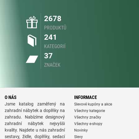
2678
PRODUKTŮ
241
KATEGORIÍ
37
ZNAČEK
O NÁS
INFORMACE
Jsme katalog zaměřený na
Slevové kupóny a akce
zahradní nábytek a doplňky na
Všechny kategorie
zahradu. Nabízíme designový
Všechny značky
zahradní nábytek nejvyšši
Všechny e-shopy
kvality. Najdete u nás zahradní
Novinky
sestavy, židle, doplňky, sedací
Slevy