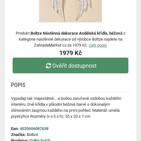
Produkt
Boltze Nástěnná dekorace Andělská křídla, béžová
z
kategorie nástěnné dekorace od výrobce Boltze najdete na
ZahradaMarket.cz za 1979 Kč.
Celý popis
1979 Kč
Ověřit dostupnost
POPIS
Vypadají tak majestátně… a budou zaručeně ozdobou každého
interiéru. Dvě křídla v přírodní béžové barvě s dokonalým
stínováním zaujmou každého na první pohled. Materiál: umělá
pryskyřice Rozměry (v x š x h): 55 x 20 x 7 cm
Ean:
4020606087638
Značka:
Boltze
Prodejce:
Velký košík