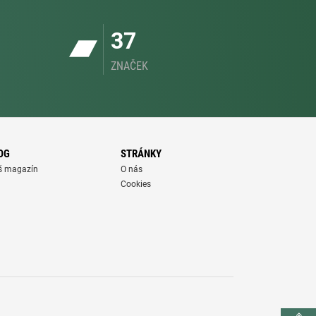
37
ZNAČEK
OG
STRÁNKY
š magazín
O nás
Cookies