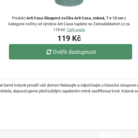
Produkt
Arti Casa Sloupová svíčka Arti Casa, zelená, 7 x 13 cm
z
kategorie svíčky od výrobce Arti Casa najdete na ZahradaMarket.cz za
119 Kč.
Celý popis
119 Kč
Ověřit dostupnost
né barvě krásně prozáří váš domov! Relaxujte a odpočívejte u klasické sloupové 
 vydržela, doporučujeme před každým zapálením mírně zastřihnout knot. Krásně 