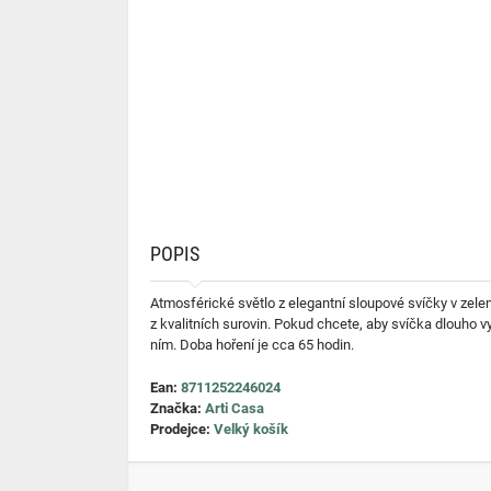
POPIS
Atmosférické světlo z elegantní sloupové svíčky v zele
z kvalitních surovin. Pokud chcete, aby svíčka dlouho
ním. Doba hoření je cca 65 hodin.
Ean:
8711252246024
Značka:
Arti Casa
Prodejce:
Velký košík