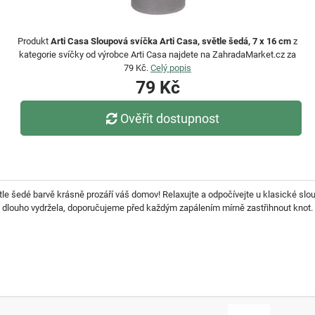
Produkt
Arti Casa Sloupová svíčka Arti Casa, světle šedá, 7 x 16 cm
z
kategorie svíčky od výrobce Arti Casa najdete na ZahradaMarket.cz za
79 Kč.
Celý popis
79 Kč
Ověřit dostupnost
tle šedé barvě krásně prozáří váš domov! Relaxujte a odpočívejte u klasické slo
ka dlouho vydržela, doporučujeme před každým zapálením mírně zastřihnout knot