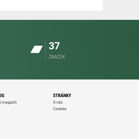
37
ZNAČEK
OG
STRÁNKY
š magazín
O nás
Cookies